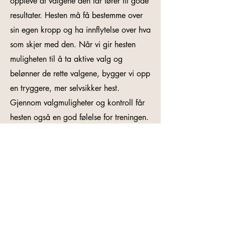
oppleve at valgene den tar fører til gode
resultater. Hesten må få bestemme over
sin egen kropp og ha innflytelse over hva
som skjer med den. Når vi gir hesten
muligheten til å ta aktive valg og
belønner de rette valgene, bygger vi opp
en tryggere, mer selvsikker hest.
Gjennom valgmuligheter og kontroll får
hesten også en god følelse for treningen.
Derfor legger vi i våre treningsopplegg til
rette for at hesten deltar frivillig, og at
den opplever å lykkes – den mestrer.