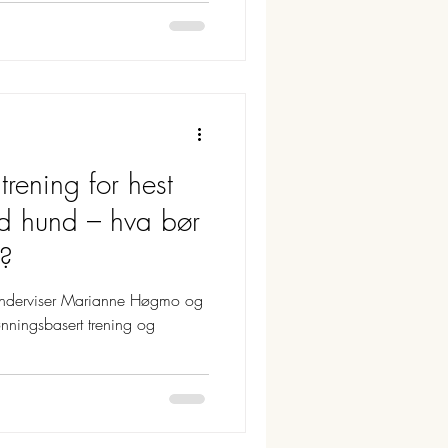
trening for hest
d hund – hva bør
r?
nderviser Marianne Høgmo og
ønningsbasert trening og