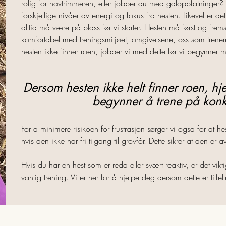
rolig for hovtrimmeren, eller jobber du med galoppfatninger? 
forskjellige nivåer av energi og fokus fra hesten. Likevel er 
alltid må være på plass før vi starter. Hesten må først og fre
komfortabel med treningsmiljøet, omgivelsene, oss som trenere,
hesten ikke finner roen, jobber vi med dette før vi begynner m
Dersom hesten ikke helt finner roen, hje
begynner å trene på konkr
For å minimere risikoen for frustrasjon sørger vi også for at he
hvis den ikke har fri tilgang til grovfôr. Dette sikrer at den er a
Hvis du har en hest som er redd eller svært reaktiv, er det vi
vanlig trening. Vi er her for å hjelpe deg dersom dette er tilfell