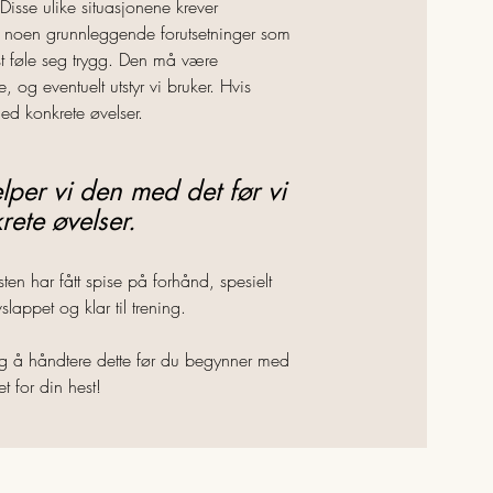
Disse ulike situasjonene krever
det noen grunnleggende forutsetninger som
mst føle seg trygg. Den må være
 og eventuelt utstyr vi bruker. Hvis
ed konkrete øvelser.
lper vi den med det før vi
ete øvelser.
sten har fått spise på forhånd, spesielt
vslappet og klar til trening.
ktig å håndtere dette før du begynner med
et for din hest!